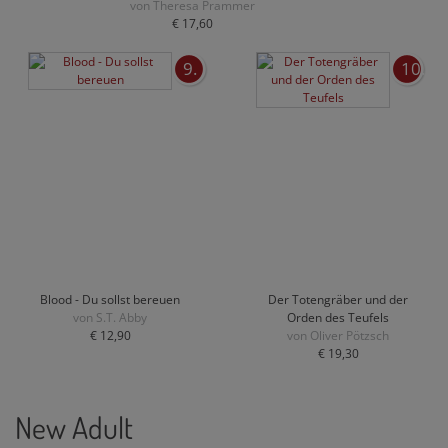
von Theresa Prammer
€ 17,60
9.
10.
Blood - Du sollst bereuen
Der Totengräber und der
von S.T. Abby
Orden des Teufels
€ 12,90
von Oliver Pötzsch
€ 19,30
New Adult