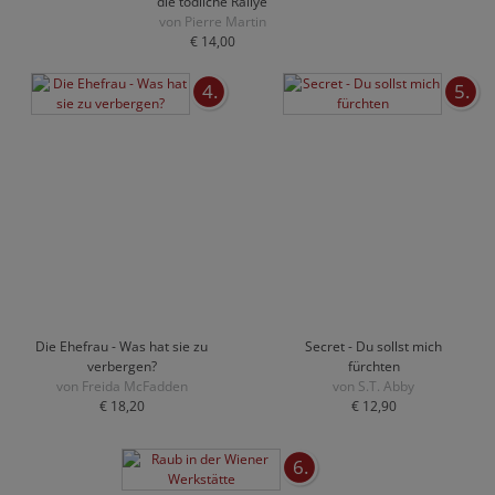
die tödliche Rallye
von Pierre Martin
€ 14,00
4.
5.
Die Ehefrau - Was hat sie zu
Secret - Du sollst mich
verbergen?
fürchten
von Freida McFadden
von S.T. Abby
€ 18,20
€ 12,90
6.