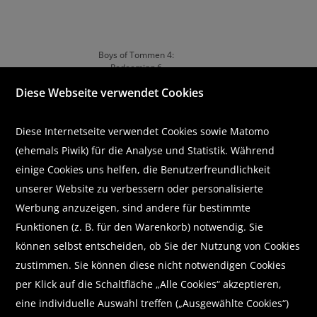
Boys of Tommen 4:
Redeeming 6
von Chloe Walsh
Diese Webseite verwendet Cookies
€ 20,30
9.
10.
Diese Internetseite verwendet Cookies sowie Matomo
(ehemals Piwik) für die Analyse und Statistik. Während
einige Cookies uns helfen, die Benutzerfreundlichkeit
unserer Website zu verbessern oder personalisierte
Werbung anzuzeigen, sind andere für bestimmte
Funktionen (z. B. für den Warenkorb) notwendig. Sie
können selbst entscheiden, ob Sie der Nutzung von Cookies
zustimmen. Sie können diese nicht notwendigen Cookies
per Klick auf die Schaltfläche „Alle Cookies“ akzeptieren,
Picking Daisies on Sundays
Unravel Me
von Liana Cincotti
von Tahereh Mafi
eine individuelle Auswahl treffen („Ausgewählte Cookies“)
€ 16,20
€ 12,90