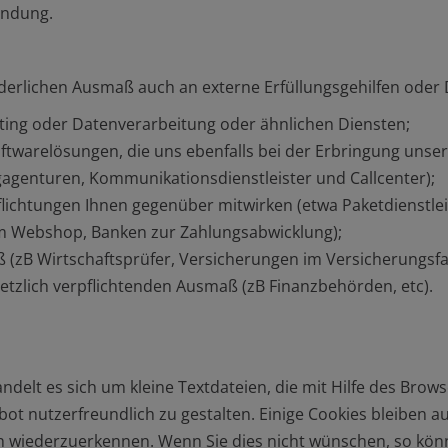
endung.
erlichen Ausmaß auch an externe Erfüllungsgehilfen oder D
sting oder Datenverarbeitung oder ähnlichen Diensten;
oftwarelösungen, die uns ebenfalls bei der Erbringung unse
gagenturen, Kommunikationsdienstleister und Callcenter);
pflichtungen Ihnen gegenüber mitwirken (etwa Paketdienstlei
im Webshop, Banken zur Zahlungsabwicklung);
(zB Wirtschaftsprüfer, Versicherungen im Versicherungsfall,
setzlich verpflichtenden Ausmaß (zB Finanzbehörden, etc).
elt es sich um kleine Textdateien, die mit Hilfe des Brows
t nutzerfreundlich zu gestalten. Einige Cookies bleiben auf
wiederzuerkennen. Wenn Sie dies nicht wünschen, so könne