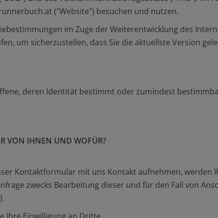
runnerbuch.at ("Website") besuchen und nutzen.
ebestimmungen im Zuge der Weiterentwicklung des Internets
en, um sicherzustellen, dass Sie die aktuellste Version gel
ne, deren Identität bestimmt oder zumindest bestimmbar i
IR VON IHNEN UND WOFÜR?
r unser Kontaktformular mit uns Kontakt aufnehmen, werde
r Anfrage zwecks Bearbeitung dieser und für den Fall von An
).
 Ihre Einwilligung an Dritte.