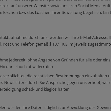
 direkt auf unserer Website sowie unseren Social-Media-Auf
alte löschen bzw das Löschen Ihrer Bewertung begehren. Ein L
 Kontaktaufnahme durch uns, werden wir Ihre E-Mail-Adresse
l, Post und Telefon gemäß § 107 TKG im jeweils zugestimm
ahme jederzeit, ohne Angabe von Gründen für alle oder einz
n@brunnerbuch.at widerrufen.
 Sie verpflichtet, die rechtlichen Bestimmungen einzuhalte
ines Newsletters durch Sie Ansprüche gegen uns erhebt, we
rteidigung schad- und klaglos halten.
werden Ihre Daten lediglich zur Abwicklung des Gewinnspie