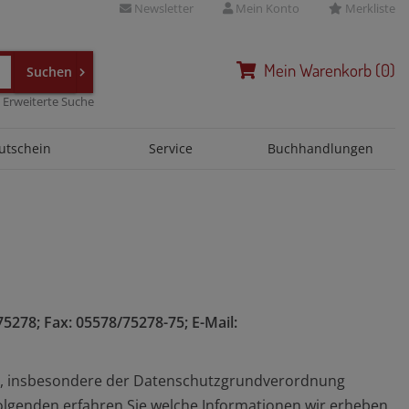
Newsletter
Mein Konto
Merkliste
Mein
Warenkorb
(
0
)
Erweiterte Suche
utschein
Service
Buchhandlungen
5278; Fax: 05578/75278-75; E-Mail:
en, insbesondere der Datenschutzgrundverordnung
lgenden erfahren Sie welche Informationen wir erheben,