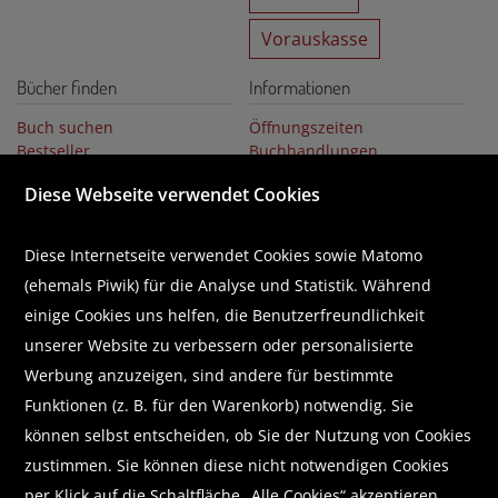
Vorauskasse
Bücher finden
Informationen
Buch suchen
Öffnungszeiten
Bestseller
Buchhandlungen
Buchempfehlungen
Über uns
Diese Webseite verwendet Cookies
Literaturlisten
Karriere
Business Lounge
GUTSCHEIN
Diese Internetseite verwendet Cookies sowie Matomo
(ehemals Piwik) für die Analyse und Statistik. Während
Abonnieren Sie unseren Newsletter
einige Cookies uns helfen, die Benutzerfreundlichkeit
unserer Website zu verbessern oder personalisierte
Werbung anzuzeigen, sind andere für bestimmte
Funktionen (z. B. für den Warenkorb) notwendig. Sie
Wir helfen Ihnen beim Finden!
können selbst entscheiden, ob Sie der Nutzung von Cookies
zustimmen. Sie können diese nicht notwendigen Cookies
E-Mail:
shop@brunnerbuch.at
Telefon:
+43 (0) 5578 /75 278
per Klick auf die Schaltfläche „Alle Cookies“ akzeptieren,