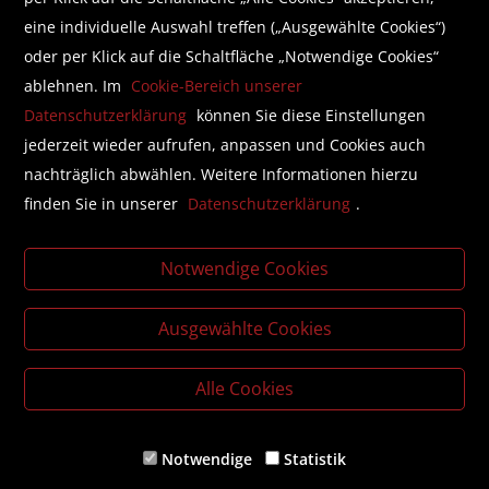
eine individuelle Auswahl treffen („Ausgewählte Cookies“)
oder per Klick auf die Schaltfläche „Notwendige Cookies“
Folgen Sie uns auf Facebook
ablehnen. Im
Cookie-Bereich unserer
Datenschutzerklärung
können Sie diese Einstellungen
jederzeit wieder aufrufen, anpassen und Cookies auch
nachträglich abwählen. Weitere Informationen hierzu
finden Sie in unserer
Datenschutzerklärung
.
Literatur beschaffen mit der Buchhandlung Brunner
Business Lounge
Notwendige Cookies
Individualisierte, unkomplizierte Lösungen für die Buch-
und Zeitschriftenbeschaffung in Ihrem Unternehmen.
Ausgewählte Cookies
Literaturlisten für Bildungsinstitutionen
Gemeinsame Angebotserstellung für jede Literatur in
Alle Cookies
Zusammenarbeit mit Bildungsstätten und Fachverlagen.
Notwendige
Statistik
© Buchhandlung Brunner GmbH