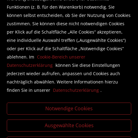
Funktionen (z. B. für den Warenkorb) notwendig. Sie
Wir helfen Ihnen beim Finden!
können selbst entscheiden, ob Sie der Nutzung von Cookies
zustimmen. Sie können diese nicht notwendigen Cookies
E-Mail:
shop@brunnerbuch.at
Telefon:
+43 (0) 5578 /75 278
per Klick auf die Schaltfläche „Alle Cookies“ akzeptieren,
eine individuelle Auswahl treffen („Ausgewählte Cookies“)
oder per Klick auf die Schaltfläche „Notwendige Cookies“
Folgen Sie uns auf Facebook
ablehnen. Im
Cookie-Bereich unserer
Datenschutzerklärung
können Sie diese Einstellungen
jederzeit wieder aufrufen, anpassen und Cookies auch
nachträglich abwählen. Weitere Informationen hierzu
finden Sie in unserer
Datenschutzerklärung
.
Literatur beschaffen mit der Buchhandlung Brunner
Business Lounge
Notwendige Cookies
Individualisierte, unkomplizierte Lösungen für die Buch-
und Zeitschriftenbeschaffung in Ihrem Unternehmen.
Ausgewählte Cookies
Literaturlisten für Bildungsinstitutionen