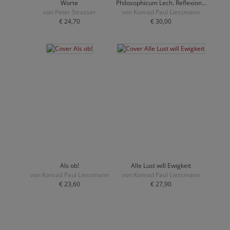
Worte
Philosophicum Lech. Reflexion -
von Peter Strasser
Kritik - Aufklärung. 22.08.2022.
von Konrad Paul Liessmann
€ 24,70
Hardback.
€ 30,00
Als ob!
Alle Lust will Ewigkeit
von Konrad Paul Liessmann
von Konrad Paul Liessmann
€ 23,60
€ 27,90