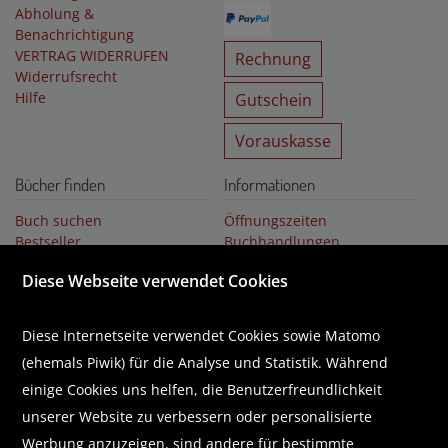
Abholung &
Benachrichtigung
VERTRAG WIDERRUFEN
Rechnung
Widerrufsrecht
Hilfe
Gutschein
Vorauskasse
Bücher finden
Informationen
Buch suchen
Öffnungszeiten
Bestseller
Buchhandlungen
Buchempfehlungen
Über uns
Diese Webseite verwendet Cookies
Literaturlisten
Karriere
Business Lounge
GUTSCHEIN
Diese Internetseite verwendet Cookies sowie Matomo
(ehemals Piwik) für die Analyse und Statistik. Während
Abonnieren Sie unseren Newsletter
einige Cookies uns helfen, die Benutzerfreundlichkeit
unserer Website zu verbessern oder personalisierte
Werbung anzuzeigen, sind andere für bestimmte