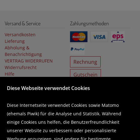
Versand & Service
Zahlungsmethoden
Versandkosten
Lieferung
Abholung &
Benachrichtigung
VERTRAG WIDERRUFEN
Rechnung
Widerrufsrecht
Hilfe
Gutschein
Vorauskasse
Diese Webseite verwendet Cookies
Bücher finden
Informationen
Diese Internetseite verwendet Cookies sowie Matomo
Buch suchen
Öffnungszeiten
(ehemals Piwik) für die Analyse und Statistik. Während
Bestseller
Buchhandlungen
einige Cookies uns helfen, die Benutzerfreundlichkeit
Buchempfehlungen
Über uns
unserer Website zu verbessern oder personalisierte
Literaturlisten
Karriere
Business Lounge
GUTSCHEIN
Werbung anzuzeigen, sind andere für bestimmte