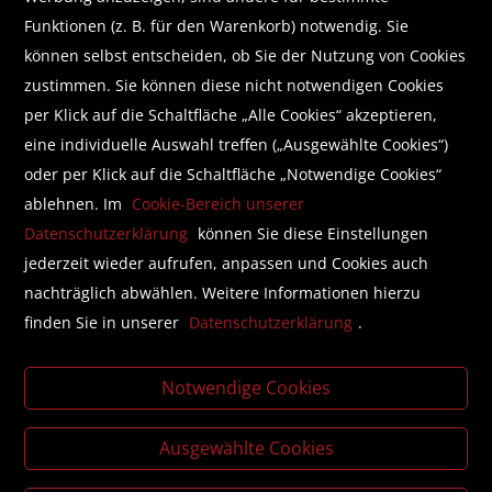
Funktionen (z. B. für den Warenkorb) notwendig. Sie
können selbst entscheiden, ob Sie der Nutzung von Cookies
Abonnieren Sie unseren Newsletter
zustimmen. Sie können diese nicht notwendigen Cookies
per Klick auf die Schaltfläche „Alle Cookies“ akzeptieren,
eine individuelle Auswahl treffen („Ausgewählte Cookies“)
oder per Klick auf die Schaltfläche „Notwendige Cookies“
Wir helfen Ihnen beim Finden!
ablehnen. Im
Cookie-Bereich unserer
Datenschutzerklärung
können Sie diese Einstellungen
E-Mail:
shop@brunnerbuch.at
Telefon:
+43 (0) 5578 /75 278
jederzeit wieder aufrufen, anpassen und Cookies auch
nachträglich abwählen. Weitere Informationen hierzu
finden Sie in unserer
Datenschutzerklärung
.
Folgen Sie uns auf Facebook
Notwendige Cookies
Ausgewählte Cookies
Literatur beschaffen mit der Buchhandlung Brunner