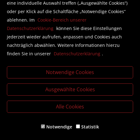
eine individuelle Auswahl treffen („Ausgewählte Cookies“)
oder per Klick auf die Schaltfläche „Notwendige Cookies“
Folgen Sie uns auf Facebook
ablehnen. Im
Cookie-Bereich unserer
Datenschutzerklärung
können Sie diese Einstellungen
jederzeit wieder aufrufen, anpassen und Cookies auch
nachträglich abwählen. Weitere Informationen hierzu
finden Sie in unserer
Datenschutzerklärung
.
Literatur beschaffen mit der Buchhandlung Brunner
Business Lounge
Notwendige Cookies
Individualisierte, unkomplizierte Lösungen für die Buch-
und Zeitschriftenbeschaffung in Ihrem Unternehmen.
Ausgewählte Cookies
Literaturlisten für Bildungsinstitutionen
Gemeinsame Angebotserstellung für jede Literatur in
Alle Cookies
Zusammenarbeit mit Bildungsstätten und Fachverlagen.
Notwendige
Statistik
© Buchhandlung Brunner GmbH