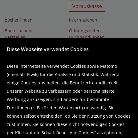
Vorauskasse
Bücher finden
Informationen
Buch suchen
Öffnungszeiten
Bestseller
Buchhandlungen
Buchempfehlungen
Über uns
Diese Webseite verwendet Cookies
Literaturlisten
Karriere
Business Lounge
GUTSCHEIN
Diese Internetseite verwendet Cookies sowie Matomo
(ehemals Piwik) für die Analyse und Statistik. Während
Abonnieren Sie unseren Newsletter
einige Cookies uns helfen, die Benutzerfreundlichkeit
unserer Website zu verbessern oder personalisierte
Werbung anzuzeigen, sind andere für bestimmte
Funktionen (z. B. für den Warenkorb) notwendig. Sie
Wir helfen Ihnen beim Finden!
können selbst entscheiden, ob Sie der Nutzung von Cookies
zustimmen. Sie können diese nicht notwendigen Cookies
E-Mail:
shop@brunnerbuch.at
Telefon:
+43 (0) 5578 /75 278
per Klick auf die Schaltfläche „Alle Cookies“ akzeptieren,