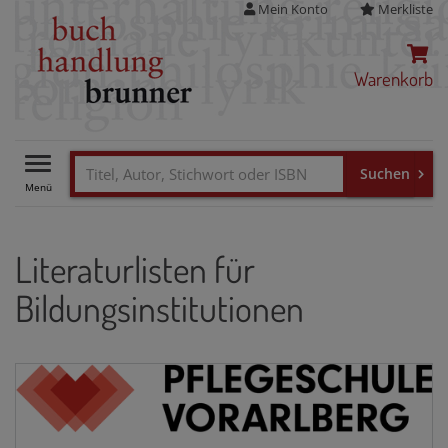
Mein Konto
Merkliste
Warenkorb
Toggle
navigation
Literaturlisten für
Bildungsinstitutionen