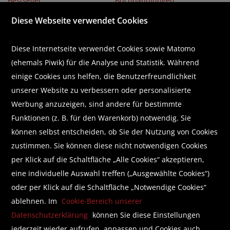
Bestseller
Buchhandlungen
Buchempfehlungen
Über uns
Diese Webseite verwendet Cookies
Literaturlisten
Karriere
Business Lounge
GUTSCHEIN
Diese Internetseite verwendet Cookies sowie Matomo
(ehemals Piwik) für die Analyse und Statistik. Während
Abonnieren Sie unseren Newsletter
einige Cookies uns helfen, die Benutzerfreundlichkeit
unserer Website zu verbessern oder personalisierte
Werbung anzuzeigen, sind andere für bestimmte
Funktionen (z. B. für den Warenkorb) notwendig. Sie
Wir helfen Ihnen beim Finden!
können selbst entscheiden, ob Sie der Nutzung von Cookies
zustimmen. Sie können diese nicht notwendigen Cookies
E-Mail:
shop@brunnerbuch.at
Telefon:
+43 (0) 5578 /75 278
per Klick auf die Schaltfläche „Alle Cookies“ akzeptieren,
eine individuelle Auswahl treffen („Ausgewählte Cookies“)
oder per Klick auf die Schaltfläche „Notwendige Cookies“
Folgen Sie uns auf Facebook
ablehnen. Im
Cookie-Bereich unserer
Datenschutzerklärung
können Sie diese Einstellungen
jederzeit wieder aufrufen, anpassen und Cookies auch