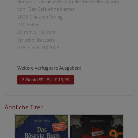
Roman | Der neue Roman des Bestseller-Autors
von "Das Café ohne Namen"
2026 Claassen Verlag
240 Seiten
23 mm x 133 mm
Sprache: Deutsch
978-3-546-10033-5
Weitere verfügbare Ausgaben:
E-Book (EPUB) - € 19,99
Ähnliche Titel: