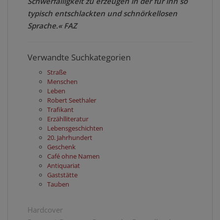
Schwerfälligkeit zu erzeugen in der für ihn so
typisch entschlackten und schnörkellosen
Sprache.« FAZ
Verwandte Suchkategorien
Straße
Menschen
Leben
Robert Seethaler
Trafikant
Erzählliteratur
Lebensgeschichten
20. Jahrhundert
Geschenk
Café ohne Namen
Antiquariat
Gaststätte
Tauben
Hardcover