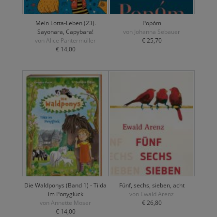
Mein Lotta-Leben (23).
Popóm
Sayonara, Capybara!
von Johanna Sebauer
von Alice Pantermüller
€ 25,70
€ 14,00
Die Waldponys (Band 1) - Tilda
Fünf, sechs, sieben, acht
im Ponyglück
von Ewald Arenz
von Annette Moser
€ 26,80
€ 14,00