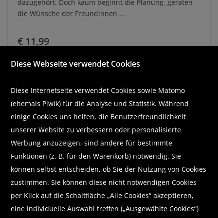
dazugehört. Doch kaum beginnt die Planung, geraten
die Wünsche der Freundinnen ...
€ 11,99
Diese Webseite verwendet Cookies
In den Warenkorb
auf die Merkliste
Diese Internetseite verwendet Cookies sowie Matomo
(ehemals Piwik) für die Analyse und Statistik. Während
EPUB sofort downloaden
Downloads sind nur in Österreich möglich!
einige Cookies uns helfen, die Benutzerfreundlichkeit
unserer Website zu verbessern oder personalisierte
Werbung anzuzeigen, sind andere für bestimmte
Funktionen (z. B. für den Warenkorb) notwendig. Sie
können selbst entscheiden, ob Sie der Nutzung von Cookies
zustimmen. Sie können diese nicht notwendigen Cookies
per Klick auf die Schaltfläche „Alle Cookies“ akzeptieren,
eine individuelle Auswahl treffen („Ausgewählte Cookies“)