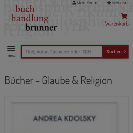
Mein Konto
Merkliste
Warenkorb
Toggle
navigation
Bücher - Glaube & Religion