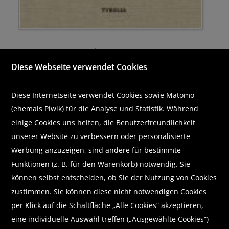
Mehr oder weniger?
Diese Webseite verwendet Cookies
von
Manfred Scheuer
HARDCOVER
Diese Internetseite verwendet Cookies sowie Matomo
Es ist wichtig, das Leben immer wieder neu zu ordnen
(ehemals Piwik) für die Analyse und Statistik. Während
und einzelne Aspekte richtig zu dosieren, um
einige Cookies uns helfen, die Benutzerfreundlichkeit
Überforderung und Verwirrung zu vermeiden. Ein
maßvolles Leben und seine spirituelle ...
unserer Website zu verbessern oder personalisierte
Werbung anzuzeigen, sind andere für bestimmte
€ 18,80
Funktionen (z. B. für den Warenkorb) notwendig. Sie
können selbst entscheiden, ob Sie der Nutzung von Cookies
zustimmen. Sie können diese nicht notwendigen Cookies
In den Warenkorb
per Klick auf die Schaltfläche „Alle Cookies“ akzeptieren,
auf die Merkliste
eine individuelle Auswahl treffen („Ausgewählte Cookies“)