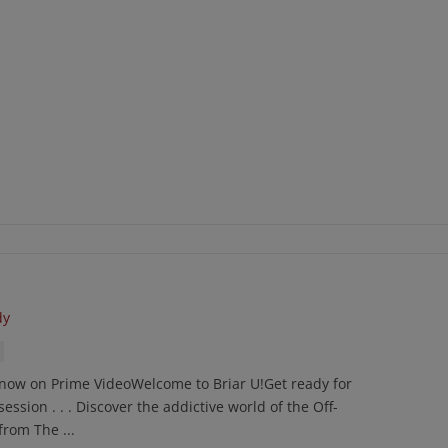
dy
 now on Prime VideoWelcome to Briar U!Get ready for
ssion . . . Discover the addictive world of the Off-
rom The ...