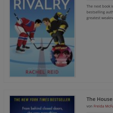
The next book i
bestselling auth
greatest weaknes
The Hous
von
Freida Mc