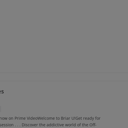
es
 now on Prime VideoWelcome to Briar U!Get ready for
ssion . . . Discover the addictive world of the Off-