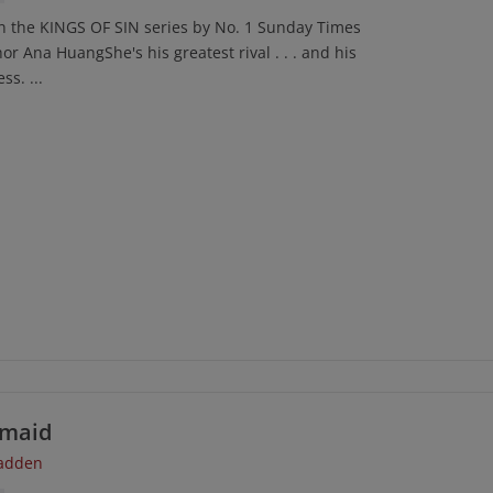
n the KINGS OF SIN series by No. 1 Sunday Times
or Ana HuangShe's his greatest rival . . . and his
s. ...
emaid
Fadden