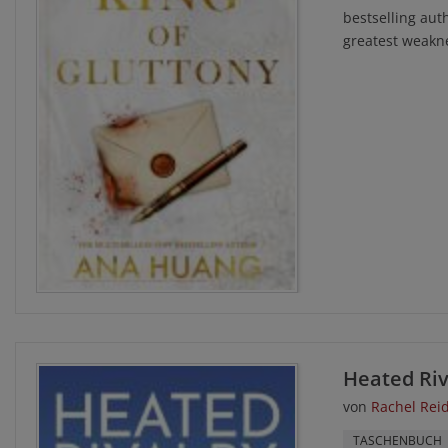
bestselling auth
greatest weaknes
Heated Riv
von
Rachel Rei
TASCHENBUCH