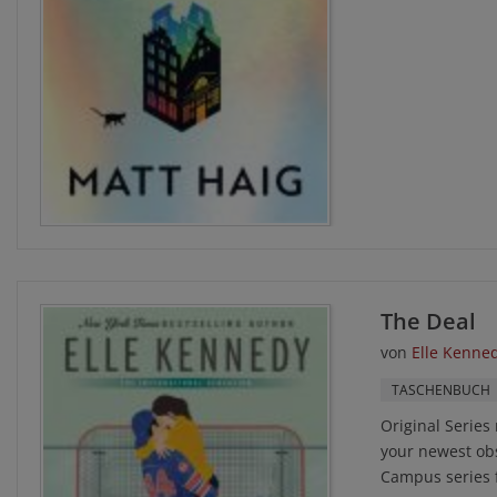
The Deal
von
Elle Kenne
TASCHENBUCH
Original Series
your newest obse
Campus series f