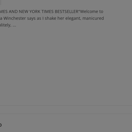
MES AND NEW YORK TIMES BESTSELLER"Welcome to
na Winchester says as I shake her elegant, manicured
itely, ...
o