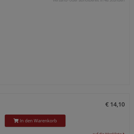
versand- oder abholbereit in 48 Stunden
€ 14,10
In den Warenkorb
auf die Merkliste