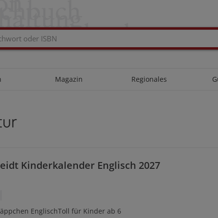
n
Magazin
Regionales
G
tur
idt Kinderkalender Englisch 2027
äppchen EnglischToll für Kinder ab 6