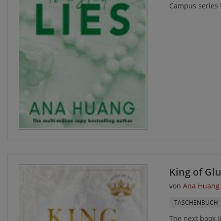
Campus series f
King of Gl
von
Ana Huang
TASCHENBUCH
The next book i