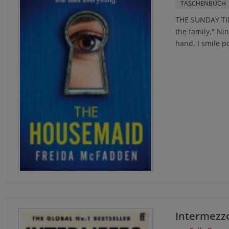
TASCHENBUCH
THE SUNDAY TI
the family," Ni
hand. I smile pol
Intermezz