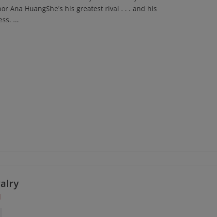
or Ana HuangShe's his greatest rival . . . and his
s. ...
alry
d