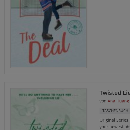
Twisted Li
von
Ana Huang
TASCHENBUCH
Original Series
your newest obse