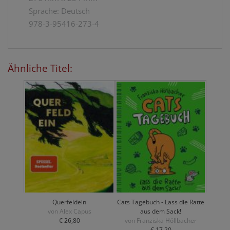
Sprache: Deutsch
978-3-95416-273-4
Ähnliche Titel:
Querfeldein
Cats Tagebuch - Lass die Ratte
von Alex Capus
aus dem Sack!
€ 26,80
von Franziska Höllbacher
€ 17,20