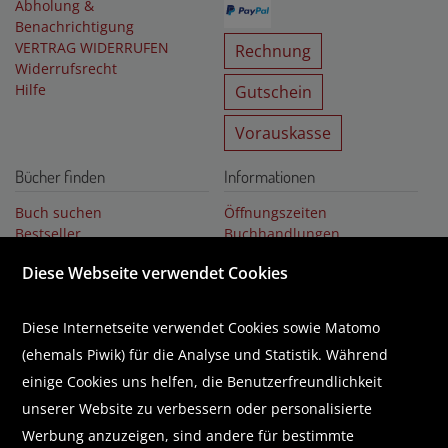
Abholung &
Benachrichtigung
VERTRAG WIDERRUFEN
Rechnung
Widerrufsrecht
Hilfe
Gutschein
Vorauskasse
Bücher finden
Informationen
Buch suchen
Öffnungszeiten
Bestseller
Buchhandlungen
Buchempfehlungen
Über uns
Diese Webseite verwendet Cookies
Literaturlisten
Karriere
Business Lounge
GUTSCHEIN
Diese Internetseite verwendet Cookies sowie Matomo
(ehemals Piwik) für die Analyse und Statistik. Während
Abonnieren Sie unseren Newsletter
einige Cookies uns helfen, die Benutzerfreundlichkeit
unserer Website zu verbessern oder personalisierte
Werbung anzuzeigen, sind andere für bestimmte