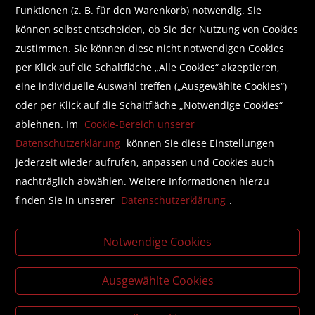
Funktionen (z. B. für den Warenkorb) notwendig. Sie
Wir helfen Ihnen beim Finden!
können selbst entscheiden, ob Sie der Nutzung von Cookies
zustimmen. Sie können diese nicht notwendigen Cookies
E-Mail:
shop@brunnerbuch.at
Telefon:
+43 (0) 5578 /75 278
per Klick auf die Schaltfläche „Alle Cookies“ akzeptieren,
eine individuelle Auswahl treffen („Ausgewählte Cookies“)
oder per Klick auf die Schaltfläche „Notwendige Cookies“
Folgen Sie uns auf Facebook
ablehnen. Im
Cookie-Bereich unserer
Datenschutzerklärung
können Sie diese Einstellungen
jederzeit wieder aufrufen, anpassen und Cookies auch
nachträglich abwählen. Weitere Informationen hierzu
finden Sie in unserer
Datenschutzerklärung
.
Literatur beschaffen mit der Buchhandlung Brunner
Business Lounge
Notwendige Cookies
Individualisierte, unkomplizierte Lösungen für die Buch-
und Zeitschriftenbeschaffung in Ihrem Unternehmen.
Ausgewählte Cookies
Literaturlisten für Bildungsinstitutionen