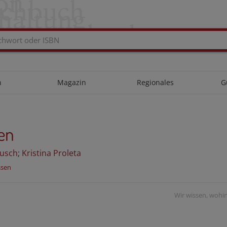
n
Magazin
Regionales
G
ben
ausch
;
Kristina Proleta
ssen
Wir wissen, wohin