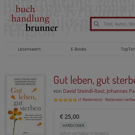
Lesenswert
E-Books
TopTe
Gut leben, gut ster
von
David Steindl-Rast
;
Johannes P
(
1 Rezension
) -
Rezension verfa
€ 25,00
HARDCOVER
Sofort verfügbar in Bregenz