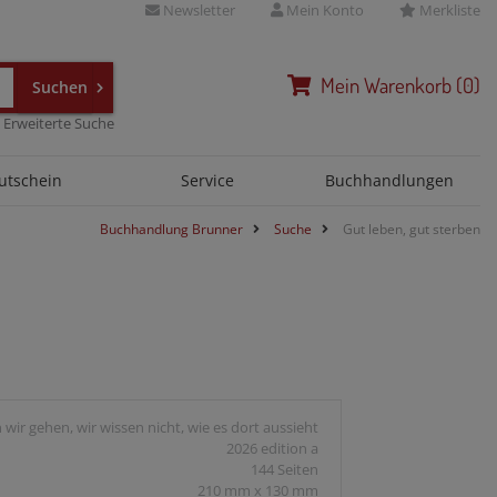
Newsletter
Mein Konto
Merkliste
Mein
Warenkorb
(
0
)
Erweiterte Suche
utschein
Service
Buchhandlungen
Buchhandlung Brunner
Suche
Gut leben, gut sterben
 wir gehen, wir wissen nicht, wie es dort aussieht
2026 edition a
144 Seiten
210 mm x 130 mm