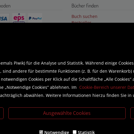
hoden
Bücher finden
Buch suchen
Bestseller
Buchempfehlungen
Gutschein
Literaturlisten
Business Lounge
sse
mals Piwik) für die Analyse und Statistik. Während einige Cookies
Wir helfen Ihnen beim Finden!
 sind andere für bestimmte Funktionen (z. B. für den Warenkorb) 
otwendigen Cookies per Klick auf die Schaltfläche „Alle Cookies“ a
E-Mail:
shop@brunnerbuch.at
Telefon:
+43 (0) 5578 /75 278
äche „Notwendige Cookies“ ablehnen. Im
Cookie-Bereich unserer Da
achträglich abwählen. Weitere Informationen hierzu finden Sie in
Ausgewählte Cookies
Literaturlisten für Bildungsinstitutionen
Notwendige
Statistik