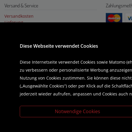
Versand & Service
Zahlungsmet
Versandkosten
Lieferung
Abholung & Benachrichtigung
Rechnung
VERTRAG WIDERRUFEN
Widerrufsrecht
Vorauska
Diese Webseite verwendet Cookies
Hilfe
Diese Internetseite verwendet Cookies sowie Matomo (ehe
Abonnieren Sie unseren Newsletter
zu verbessern oder personalisierte Werbung anzuzeigen,
Nutzung von Cookies zustimmen. Sie können diese nicht n
(„Ausgewählte Cookies“) oder per Klick auf die Schaltfl
jederzeit wieder aufrufen, anpassen und Cookies auch n
Notwendige Cookies
Literatur beschaffen mit der Buchhandlung Brunner
Business Lounge