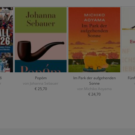
6
Popóm
Im Park der aufgehenden
Fünf
r
von Johanna Sebauer
Sonne
€ 25,70
von Michiko Aoyama
€ 24,70