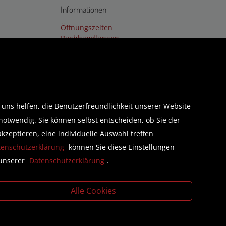
Informationen
Öffnungszeiten
Buchhandlungen
Über uns
Karriere
GUTSCHEIN
 uns helfen, die Benutzerfreundlichkeit unserer Website
Folgen Sie uns auf Facebook
notwendig. Sie können selbst entscheiden, ob Sie der
kzeptieren, eine individuelle Auswahl treffen
tenschutzerklärung
können Sie diese Einstellungen
 unserer
Datenschutzerklärung
.
Alle Cookies