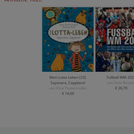
Mein Lotta-Leben (23).
Fußball-WM 202
Sayonara, Capybara!
von Dino Reisne
von Alice Pantermüller
€ 26,70
€ 14,00