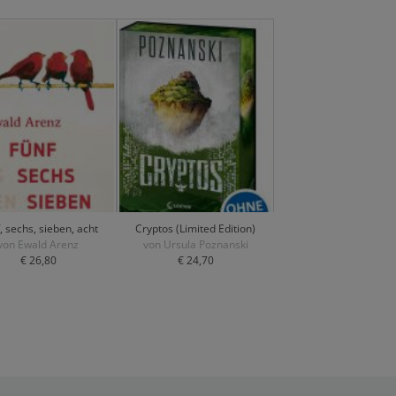
, sechs, sieben, acht
Cryptos (Limited Edition)
von Ewald Arenz
von Ursula Poznanski
€ 26,80
€ 24,70