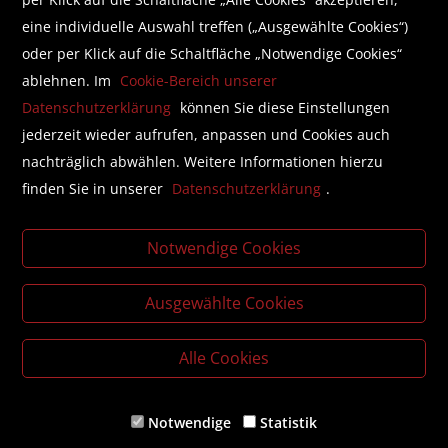
eine individuelle Auswahl treffen („Ausgewählte Cookies“)
oder per Klick auf die Schaltfläche „Notwendige Cookies“
Folgen Sie uns auf Facebook
ablehnen. Im
Cookie-Bereich unserer
Datenschutzerklärung
können Sie diese Einstellungen
jederzeit wieder aufrufen, anpassen und Cookies auch
nachträglich abwählen. Weitere Informationen hierzu
finden Sie in unserer
Datenschutzerklärung
.
Literatur beschaffen mit der Buchhandlung Brunner
Business Lounge
Notwendige Cookies
Individualisierte, unkomplizierte Lösungen für die Buch-
und Zeitschriftenbeschaffung in Ihrem Unternehmen.
Ausgewählte Cookies
Literaturlisten für Bildungsinstitutionen
Gemeinsame Angebotserstellung für jede Literatur in
Alle Cookies
Zusammenarbeit mit Bildungsstätten und Fachverlagen.
Notwendige
Statistik
© Buchhandlung Brunner GmbH