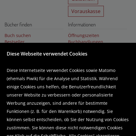
Vorauskasse
Bücher finden
Informationen
Buch suchen
Öffnungszeiten
Bestseller
Buchhandlungen
Buchempfehlungen
Über uns
Diese Webseite verwendet Cookies
Literaturlisten
Karriere
Business Lounge
GUTSCHEIN
Diese Internetseite verwendet Cookies sowie Matomo
(ehemals Piwik) für die Analyse und Statistik. Während
Abonnieren Sie unseren Newsletter
einige Cookies uns helfen, die Benutzerfreundlichkeit
unserer Website zu verbessern oder personalisierte
Werbung anzuzeigen, sind andere für bestimmte
Funktionen (z. B. für den Warenkorb) notwendig. Sie
Wir helfen Ihnen beim Finden!
können selbst entscheiden, ob Sie der Nutzung von Cookies
zustimmen. Sie können diese nicht notwendigen Cookies
E-Mail:
shop@brunnerbuch.at
Telefon:
+43 (0) 5578 /75 278
per Klick auf die Schaltfläche „Alle Cookies“ akzeptieren,