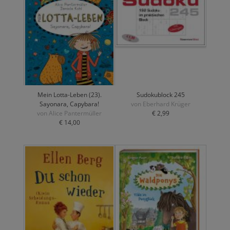
Mein Lotta-Leben (23).
Sudokublock 245
Sayonara, Capybara!
von Eberhard Krüger
von Alice Pantermüller
€ 2,99
€ 14,00