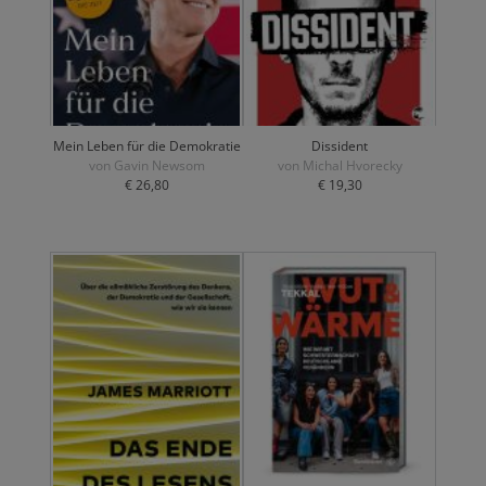
Mein Leben für die Demokratie
Dissident
von Gavin Newsom
von Michal Hvorecky
€ 26,80
€ 19,30