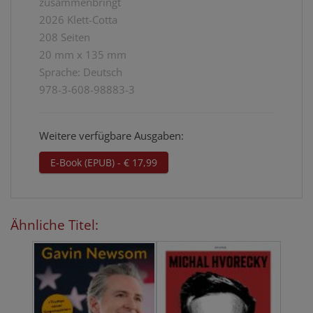
zusammenbringt
2026 Klett-Cotta
208 Seiten
20 mm x 135 mm
Sprache: Deutsch
978-3-608-98883-3
Weitere verfügbare Ausgaben:
E-Book (EPUB) - € 17,99
Ähnliche Titel: