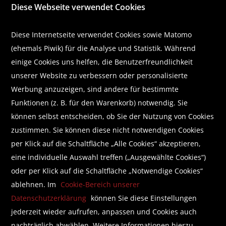
Diese Webseite verwendet Cookies
Literaturlisten
Karriere
Business Lounge
GUTSCHEIN
Diese Internetseite verwendet Cookies sowie Matomo
(ehemals Piwik) für die Analyse und Statistik. Während
Abonnieren Sie unseren Newsletter
einige Cookies uns helfen, die Benutzerfreundlichkeit
unserer Website zu verbessern oder personalisierte
Werbung anzuzeigen, sind andere für bestimmte
Funktionen (z. B. für den Warenkorb) notwendig. Sie
Wir helfen Ihnen beim Finden!
können selbst entscheiden, ob Sie der Nutzung von Cookies
zustimmen. Sie können diese nicht notwendigen Cookies
E-Mail:
shop@brunnerbuch.at
Telefon:
+43 (0) 5578 /75 278
per Klick auf die Schaltfläche „Alle Cookies“ akzeptieren,
eine individuelle Auswahl treffen („Ausgewählte Cookies“)
oder per Klick auf die Schaltfläche „Notwendige Cookies“
Folgen Sie uns auf Facebook
ablehnen. Im
Cookie-Bereich unserer
Datenschutzerklärung
können Sie diese Einstellungen
jederzeit wieder aufrufen, anpassen und Cookies auch
nachträglich abwählen. Weitere Informationen hierzu