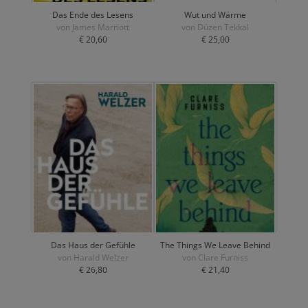
Das Ende des Lesens
Wut und Wärme
von James Marriott
von Düzen Tekkal
€ 20,60
€ 25,00
Das Haus der Gefühle
The Things We Leave Behind
von Harald Welzer
von Clare Furniss
€ 26,80
€ 21,40